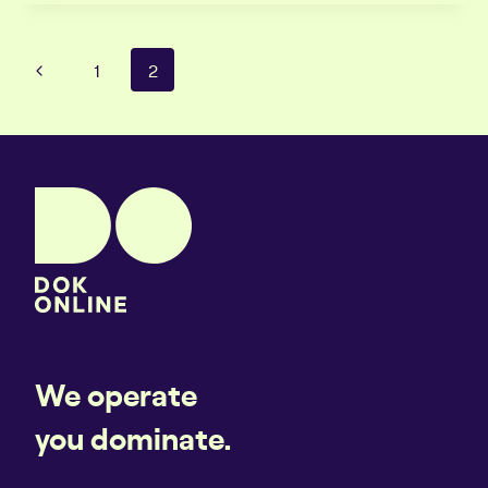
SEA
THE
BATTLE
Paginanavigatie
Vorige
1
2
pagina
We operate
you dominate.