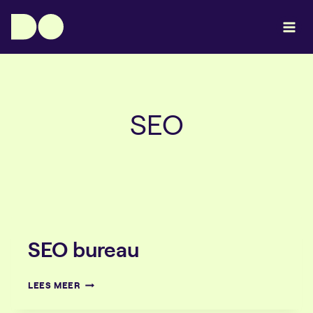
Doorgaan
naar
inhoud
SEO
SEO bureau
SEO
LEES MEER
BUREAU