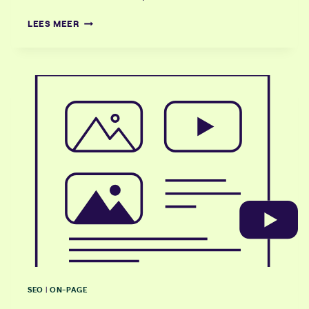
E-
LEES MEER
COMMERCE
SEO
VOOR
WEBSHOPS
IN
2026:
6
STRATEGIEËN
OM
JOUW
WEBSHOP
TE
LATEN
GROEIEN
SEO
ON-PAGE
|