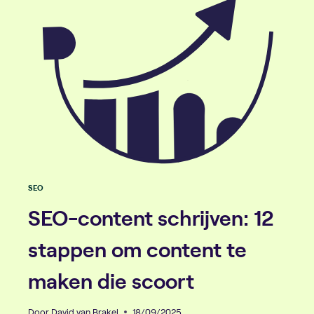
OM
JE
MERK
TE
LATEN
GROEIEN
SEO
SEO-content schrijven: 12
stappen om content te
maken die scoort
Door
David van Brakel
18/09/2025