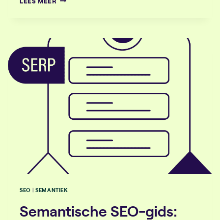
LEES MEER
PAGE
SEO
GIDS
2026:
OPTIMALISEER
JE
PAGINA’S
VOOR
BETERE
PRESTATIES
EN
MEER
CONVERSIES
SEO
SEMANTIEK
|
Semantische SEO-gids: