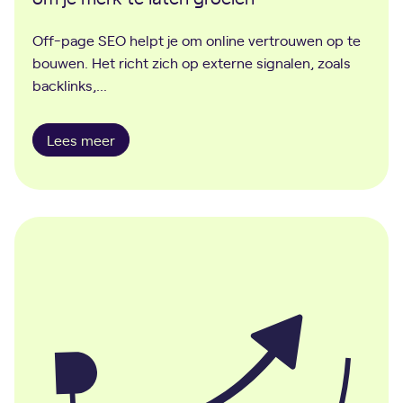
Off-page SEO helpt je om online vertrouwen op te
bouwen. Het richt zich op externe signalen, zoals
backlinks,…
O
Lees meer
f
f
-
p
a
g
e
S
E
O
-