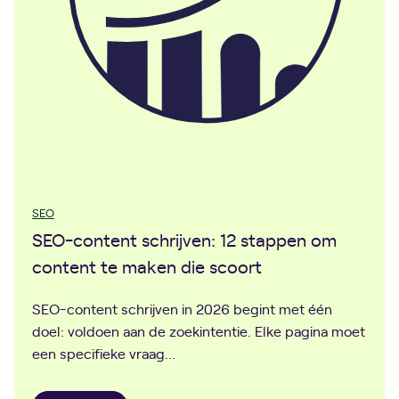
g
i
d
s
2
0
2
6
:
5
SEO
s
SEO-content schrijven: 12 stappen om
t
content te maken die scoort
r
a
SEO-content schrijven in 2026 begint met één
t
doel: voldoen aan de zoekintentie. Elke pagina moet
e
een specifieke vraag…
g
i