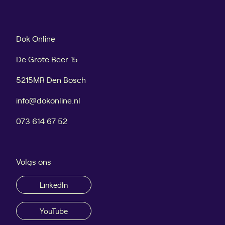
g
e
r
n
o
:
Dok Online
e
1
i
2
De Grote Beer 15
e
s
5215MR Den Bosch
n
t
a
info@dokonline.nl
p
p
073 614 67 52
e
n
o
Volgs ons
m
c
LinkedIn
o
n
YouTube
t