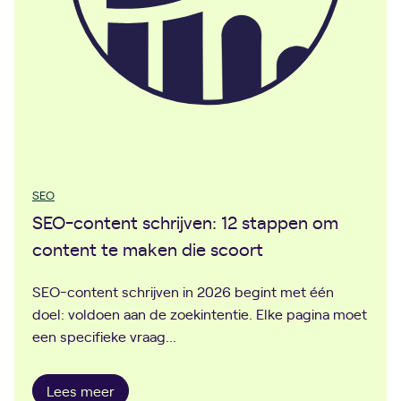
i
d
s
2
0
2
6
:
5
SEO
s
SEO-content schrijven: 12 stappen om
t
content te maken die scoort
r
a
SEO-content schrijven in 2026 begint met één
t
doel: voldoen aan de zoekintentie. Elke pagina moet
e
een specifieke vraag…
g
i
e
S
Lees meer