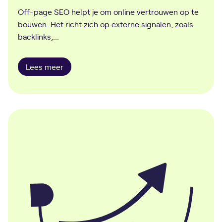
Off-page SEO helpt je om online vertrouwen op te
bouwen. Het richt zich op externe signalen, zoals
backlinks,…
O
Lees meer
f
f
-
p
a
g
e
S
E
O
-
g