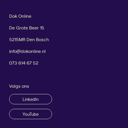
r
n
o
:
Dok Online
e
1
i
2
De Grote Beer 15
e
s
5215MR Den Bosch
n
t
a
info@dokonline.nl
p
p
073 614 67 52
e
n
o
Volgs ons
m
c
LinkedIn
o
n
YouTube
t
e